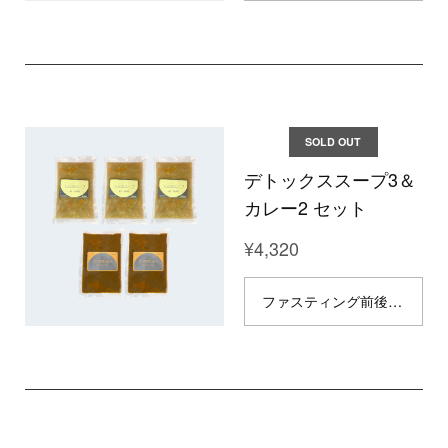
SOLD OUT
デトックススープ3＆
カレー2 セット
¥4,320
ファスティング前後食にベストな食品です！ 【デトックス効果◎ 完全無添加の冷凍食品】 ※こちらの商品は冷凍品です。 完全無添加・無農薬の冷凍食品が登場！素材を活かし、丁寧に作り上げました。 体に優しく、食材のデトックス効果で体内の余分なものを排出し、スッキリとした健康な体を目指します。ファスティングの前後食としてもどうぞ。お好みでアレンジを加えて召し上がるのもおすすめです。 セット内容： ムムのスープ（腸活・菌活野菜スープ）｜1パック200g 3個入り タツヲのカレー（デトックススパイスカレー）| 1パック145g 2個入り お召し上がり方：湯煎調理などで加熱しお召し上がりください。 原材料： 〈スープ〉 玉ねぎ、大根、人参、レンズ豆、えのき、水、玉ねぎ麹、昆布粉、醤油、みりん、生姜、にんにく 〈カレー〉 玉ねぎ、トマト缶、ココナッツミルク、生姜、にんにく、米油、はちみつ、塩、カルダモン、クミン、コリアンダー、ターメリック、フェネグリーク、ブラックペッパー、オールスパイス、炭 ＿＿＿＿＿＿＿＿＿＿＿＿＿＿＿＿＿＿＿＿＿ ◎ 10,000円以上のご購入で、国内配送無料でお届けします。