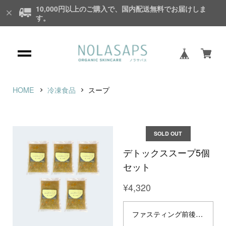
10,000円以上のご購入で、国内配送無料でお届けしま
す。
HOME
冷凍食品
スープ
SOLD OUT
デトックススープ5個
セット
¥4,320
ファスティング前後食にベストな食品です！ 【デトックス効果◎ 完全無添加の冷凍食品】 ※こちらの商品は冷凍品です。 完全無添加・無農薬の冷凍食品が登場！素材を活かし、丁寧に作り上げました。 体に優しく、食材のデトックス効果で体内の余分なものを排出し、スッキリとした健康な体を目指します。ファスティングの前後食としてもどうぞ。お好みでアレンジを加えて召し上がるのもおすすめです。 セット内容： ムムのスープ（腸活・菌活野菜スープ）｜1パック200g 5個入り お召し上がり方：湯煎調理などで加熱しお召し上がりください。 原材料： 玉ねぎ、大根、人参、レンズ豆、えのき、水、玉ねぎ麹、昆布粉、醤油、みりん、生姜、にんにく ＿＿＿＿＿＿＿＿＿＿＿＿＿＿＿＿＿＿＿＿＿ ◎ 10,000円以上のご購入で、国内配送無料でお届けします。