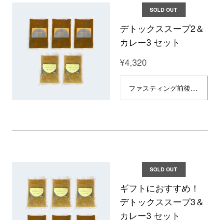
SOLD OUT
デトックススープ2＆
カレー3 セット
¥4,320
ファスティング前後食にベストな食品です！ 【デトックス効果◎ 完全無添加の冷凍食品】 ※こちらの商品は冷凍品です。 完全無添加・無農薬の冷凍食品が登場！素材を活かし、丁寧に作り上げました。 体に優しく、食材のデトックス効果で体内の余分なものを排出し、スッキリとした健康な体を目指します。ファスティングの前後食としてもどうぞ。お好みでアレンジを加えて召し上がるのもおすすめです。 セット内容： ムムのスープ（腸活・菌活野菜スープ）｜1パック200g 2個入り タツヲのカレー（デトックススパイスカレー）| 1パック145g 3個入り お召し上がり方：湯煎調理などで加熱しお召し上がりください。 原材料： 〈スープ〉 玉ねぎ、大根、人参、レンズ豆、えのき、水、玉ねぎ麹、昆布粉、醤油、みりん、生姜、にんにく 〈カレー〉 玉ねぎ、トマト缶、ココナッツミルク、生姜、にんにく、米油、はちみつ、塩、カルダモン、クミン、コリアンダー、ターメリック、フェネグリーク、ブラックペッパー、オールスパイス、炭 ＿＿＿＿＿＿＿＿＿＿＿＿＿＿＿＿＿＿＿＿＿ ◎ 10,000円以上のご購入で、国内配送無料でお届けします。
SOLD OUT
ギフトにおすすめ！
デトックススープ3＆
カレー3 セット