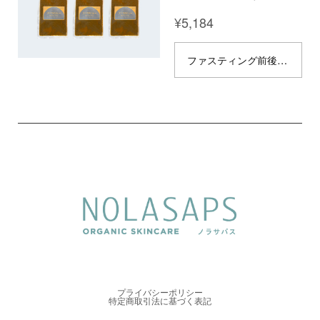
¥5,184
ファスティング前後食にベストな食品です！ 【デトックス効果◎ 完全無添加の冷凍食品】 ※こちらの商品は冷凍品です。 完全無添加・無農薬の冷凍食品が登場！素材を活かし、丁寧に作り上げました。 体に優しく、食材のデトックス効果で体内の余分なものを排出し、スッキリとした健康な体を目指します。ファスティングの前後食としてもどうぞ。お好みでアレンジを加えて召し上がるのもおすすめです。 セット内容： ムムのスープ（腸活・菌活野菜スープ）｜1パック200g 3個入り タツヲのカレー（デトックススパイスカレー）| 1パック145g 3個入り お召し上がり方：湯煎調理などで加熱しお召し上がりください。 原材料： 〈スープ〉 玉ねぎ、大根、人参、レンズ豆、えのき、水、玉ねぎ麹、昆布粉、醤油、みりん、生姜、にんにく 〈カレー〉 玉ねぎ、トマト缶、ココナッツミルク、生姜、にんにく、米油、はちみつ、塩、カルダモン、クミン、コリアンダー、ターメリック、フェネグリーク、ブラックペッパー、オールスパイス、炭 ＿＿＿＿＿＿＿＿＿＿＿＿＿＿＿＿＿＿＿＿＿ ◎ 10,000円以上のご購入で、国内配送無料でお届けします。
プライバシーポリシー
特定商取引法に基づく表記